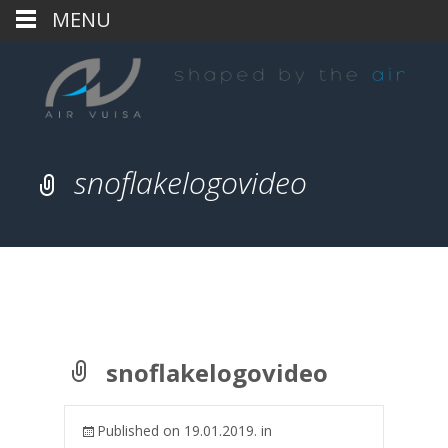
MENU
snoflakelogovideo
snoflakelogovideo
Published on
19.01.2019.
in